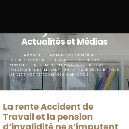
Panneau de gestion des cookies
Actualités et Médias
ACCUEIL
ACTUALITÉS ET MÉDIAS
LA RENTE ACCIDENT DE TRAVAIL ET LA PENSION
D’INVALIDITÉ NE S’IMPUTENT PLUS SUR LE DÉFICIT
FONCTIONNEL PERMANANT : UNE GRANDE VICTOIRE POUR
LES VICTIMES DE DOMMAGES CORPORELS.
La rente Accident de
Travail et la pension
d’invalidité ne s’imputent