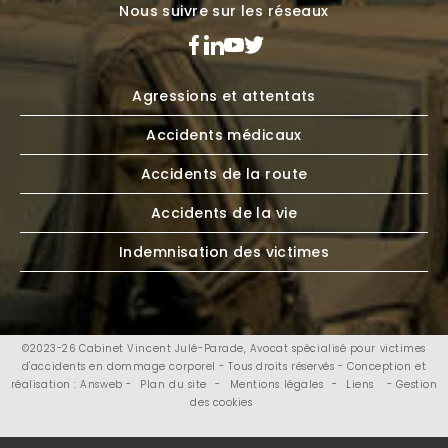
Nous suivre sur les réseaux
Agressions et attentats
Accidents médicaux
Accidents de la route
Accidents de la vie
Indemnisation des victimes
©2023-26 Cabinet Vincent Julé-Parade, Avocat spécialisé pour victimes
d'accidents en dommage corporel - Tous droits réservés - Conception et
réalisation : Answeb -
Plan du site
-
Mentions légales
-
Liens
- Gestion
des cookies