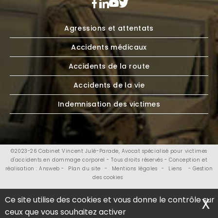
Agressions et attentats
Accidents médicaux
Accidents de la route
Accidents de la vie
Indemnisation des victimes
©2023-26 Cabinet Vincent Julé-Parade, Avocat spécialisé pour victimes
d'accidents en dommage corporel - Tous droits réservés - Conception et
réalisation : Answeb -
Plan du site
-
Mentions légales
-
Liens
- Gestion
des cookies
Ce site utilise des cookies et vous donne le contrôle sur
X
M
ceux que vous souhaitez activer