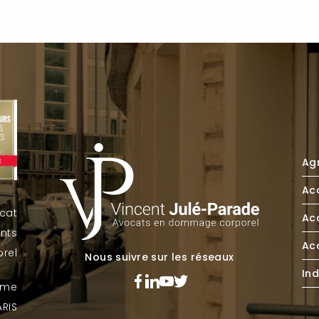
Agr
Ac
ocat
Acc
ents
Acc
rel
Nous suivre sur les réseaux
In
orme
ARIS