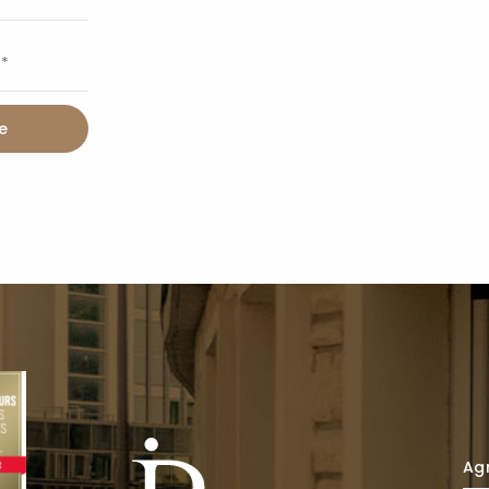
e
Agr