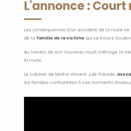
L'annonce : Court 
Les conséquences d'un accident de la route ne se
de la
famille de la victime
qui se trouve boulev
Au travers de son nouveau court métrage, la Sécu
la route.
Le cabinet de Maître Vincent Julé-Parade,
avoca
les familles confrontées à ces moments doulour