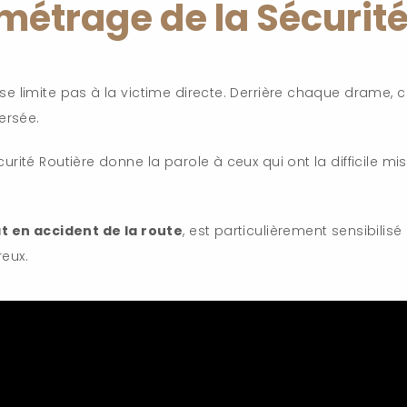
métrage de la Sécurité
 limite pas à la victime directe. Derrière chaque drame, c
ersée.
rité Routière donne la parole à ceux qui ont la difficile m
t en accident de la route
, est particulièrement sensibili
eux.