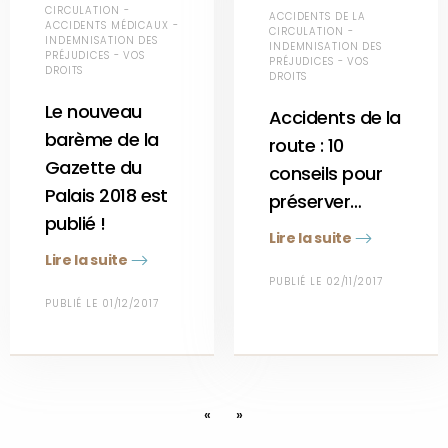
CIRCULATION -
ACCIDENTS DE LA
ACCIDENTS MÉDICAUX -
CIRCULATION -
INDEMNISATION DES
INDEMNISATION DES
PRÉJUDICES - VOS
PRÉJUDICES - VOS
DROITS
DROITS
Le nouveau
Accidents de la
barème de la
route : 10
Gazette du
conseils pour
Palais 2018 est
préserver…
publié !
Lire la suite
Lire la suite
PUBLIÉ LE 02/11/2017
PUBLIÉ LE 01/12/2017
«
»