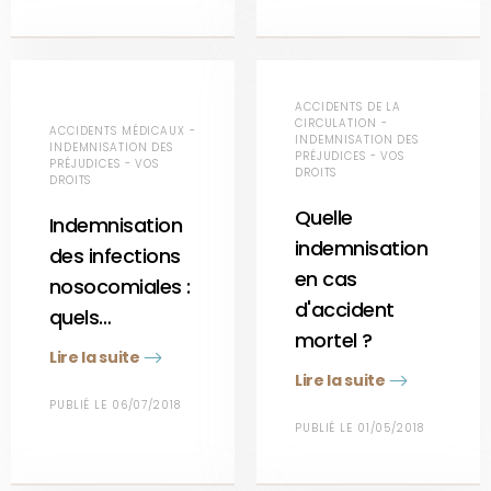
ACCIDENTS DE LA
CIRCULATION -
ACCIDENTS MÉDICAUX -
INDEMNISATION DES
INDEMNISATION DES
PRÉJUDICES - VOS
PRÉJUDICES - VOS
DROITS
DROITS
Quelle
Indemnisation
indemnisation
des infections
en cas
nosocomiales :
d'accident
quels…
mortel ?
Lire la suite
Lire la suite
PUBLIÉ LE 06/07/2018
PUBLIÉ LE 01/05/2018