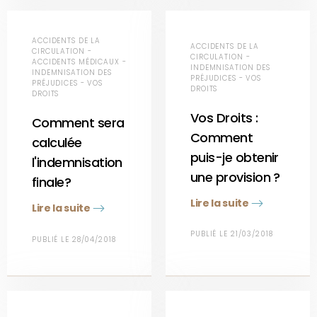
ACCIDENTS DE LA
ACCIDENTS DE LA
CIRCULATION -
CIRCULATION -
ACCIDENTS MÉDICAUX -
INDEMNISATION DES
INDEMNISATION DES
PRÉJUDICES - VOS
PRÉJUDICES - VOS
DROITS
DROITS
Vos Droits :
Comment sera
Comment
calculée
puis-je obtenir
l'indemnisation
une provision ?
finale?
Lire la suite
Lire la suite
PUBLIÉ LE 21/03/2018
PUBLIÉ LE 28/04/2018