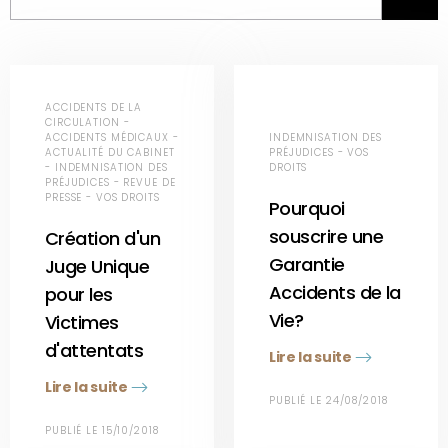
ACCIDENTS DE LA
CIRCULATION -
ACCIDENTS MÉDICAUX -
INDEMNISATION DES
ACTUALITÉ DU CABINET
PRÉJUDICES - VOS
- INDEMNISATION DES
DROITS
PRÉJUDICES - REVUE DE
PRESSE - VOS DROITS
Pourquoi
souscrire une
Création d'un
Garantie
Juge Unique
Accidents de la
pour les
Vie?
Victimes
d'attentats
Lire la suite
Lire la suite
PUBLIÉ LE 24/08/2018
PUBLIÉ LE 15/10/2018