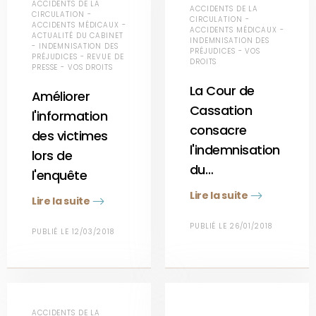
ACCIDENTS DE LA
ACCIDENTS DE LA
CIRCULATION -
CIRCULATION -
ACCIDENTS MÉDICAUX -
ACCIDENTS MÉDICAUX -
ACTUALITÉ DU CABINET
INDEMNISATION DES
- INDEMNISATION DES
PRÉJUDICES - VOS
PRÉJUDICES - REVUE DE
DROITS
PRESSE - VOS DROITS
La Cour de
Améliorer
Cassation
l'information
consacre
des victimes
l'indemnisation
lors de
du…
l'enquête
Lire la suite
Lire la suite
PUBLIÉ LE 26/01/2018
PUBLIÉ LE 12/03/2018
ACCIDENTS DE LA