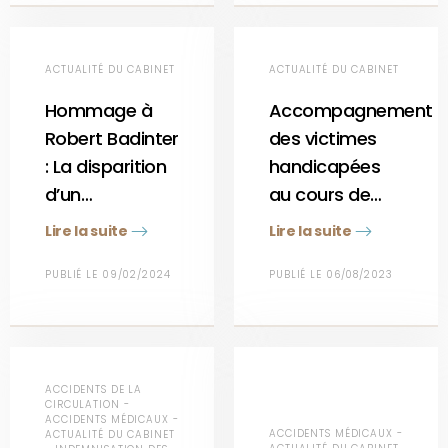
ACTUALITÉ DU CABINET
ACTUALITÉ DU CABINET
Hommage à
Accompagnement
Robert Badinter
des victimes
: La disparition
handicapées
d’un…
au cours de…
Lire la suite
Lire la suite
PUBLIÉ LE 09/02/2024
PUBLIÉ LE 06/08/2023
ACCIDENTS DE LA
CIRCULATION -
ACCIDENTS MÉDICAUX -
ACCIDENTS MÉDICAUX -
ACTUALITÉ DU CABINET