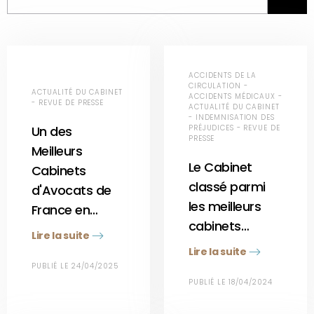
ACCIDENTS DE LA
CIRCULATION -
ACTUALITÉ DU CABINET
ACCIDENTS MÉDICAUX -
- REVUE DE PRESSE
ACTUALITÉ DU CABINET
- INDEMNISATION DES
Un des
PRÉJUDICES - REVUE DE
PRESSE
Meilleurs
Le Cabinet
Cabinets
classé parmi
d'Avocats de
les meilleurs
France en…
cabinets…
Lire la suite
Lire la suite
PUBLIÉ LE 24/04/2025
PUBLIÉ LE 18/04/2024