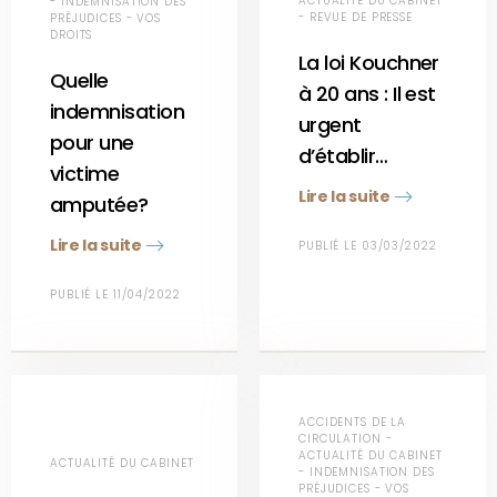
ACTUALITÉ DU CABINET
- INDEMNISATION DES
- REVUE DE PRESSE
PRÉJUDICES - VOS
DROITS
La loi Kouchner
Quelle
à 20 ans : Il est
indemnisation
urgent
pour une
d’établir…
victime
Lire la suite
amputée?
Lire la suite
PUBLIÉ LE 03/03/2022
PUBLIÉ LE 11/04/2022
ACCIDENTS DE LA
CIRCULATION -
ACTUALITÉ DU CABINET
ACTUALITÉ DU CABINET
- INDEMNISATION DES
PRÉJUDICES - VOS