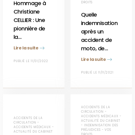
Hommage à
DROITS
Christiane
Quelle
CELLIER : Une
indemnisation
pionnière de
après un
la…
accident de
moto, de…
Lire la suite
Lire la suite
PUBLIÉ LE 11/01/2022
PUBLIÉ LE 11/11/2021
ACCIDENTS DE LA
CIRCULATION -
ACCIDENTS MÉDICAUX -
ACCIDENTS DE LA
ACTUALITÉ DU CABINET
CIRCULATION -
- INDEMNISATION DES
ACCIDENTS MÉDICAUX -
PRÉJUDICES - VOS
ACTUALITÉ DU CABINET
DROITS