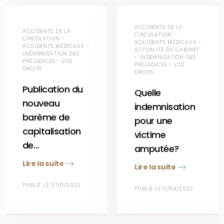
ACCIDENTS DE LA
ACCIDENTS DE LA
CIRCULATION -
CIRCULATION -
ACCIDENTS MÉDICAUX -
ACCIDENTS MÉDICAUX -
ACTUALITÉ DU CABINET
INDEMNISATION DES
- INDEMNISATION DES
PRÉJUDICES - VOS
PRÉJUDICES - VOS
DROITS
DROITS
Publication du
Quelle
nouveau
indemnisation
barème de
pour une
capitalisation
victime
de…
amputée?
Lire la suite
Lire la suite
PUBLIÉ LE 07/11/2022
PUBLIÉ LE 11/04/2022