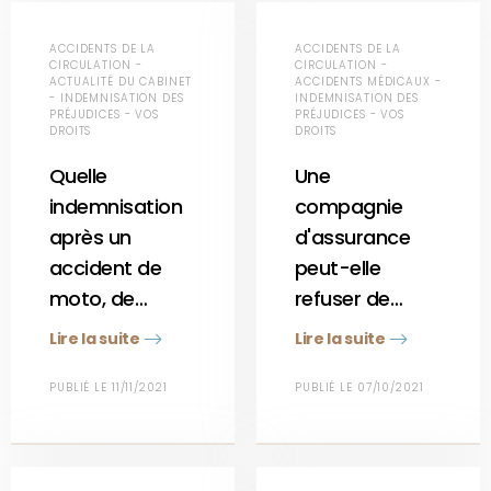
ACCIDENTS DE LA
ACCIDENTS DE LA
CIRCULATION -
CIRCULATION -
ACTUALITÉ DU CABINET
ACCIDENTS MÉDICAUX -
- INDEMNISATION DES
INDEMNISATION DES
PRÉJUDICES - VOS
PRÉJUDICES - VOS
DROITS
DROITS
Quelle
Une
indemnisation
compagnie
après un
d'assurance
accident de
peut-elle
moto, de…
refuser de…
Lire la suite
Lire la suite
PUBLIÉ LE 11/11/2021
PUBLIÉ LE 07/10/2021