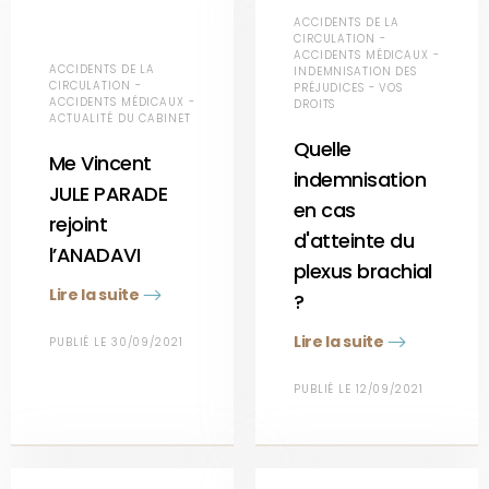
ACCIDENTS DE LA
CIRCULATION -
ACCIDENTS MÉDICAUX -
ACCIDENTS DE LA
INDEMNISATION DES
CIRCULATION -
PRÉJUDICES - VOS
ACCIDENTS MÉDICAUX -
DROITS
ACTUALITÉ DU CABINET
Quelle
Me Vincent
indemnisation
JULE PARADE
en cas
rejoint
d'atteinte du
l’ANADAVI
plexus brachial
Lire la suite
?
Lire la suite
PUBLIÉ LE 30/09/2021
PUBLIÉ LE 12/09/2021