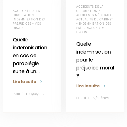
ACCIDENTS DE LA
ACCIDENTS DE LA
CIRCULATION -
CIRCULATION -
ACCIDENTS MÉDICAUX -
INDEMNISATION DES
ACTUALITÉ DU CABINET
PRÉJUDICES - VOS
- INDEMNISATION DES
DROITS
PRÉJUDICES - VOS
DROITS
Quelle
Quelle
indemnisation
indemnisation
en cas de
pour le
paraplégie
préjudice moral
suite à un…
?
Lire la suite
Lire la suite
PUBLIÉ LE 31/08/2021
PUBLIÉ LE 12/08/2021