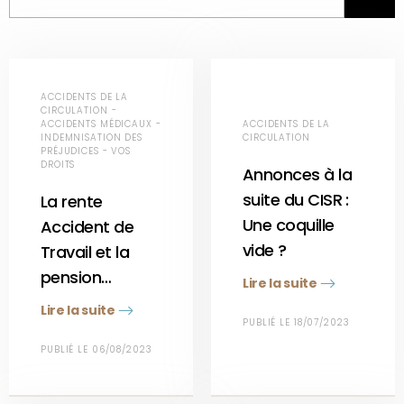
ACCIDENTS DE LA
CIRCULATION -
ACCIDENTS MÉDICAUX -
ACCIDENTS DE LA
INDEMNISATION DES
CIRCULATION
PRÉJUDICES - VOS
DROITS
Annonces à la
suite du CISR :
La rente
Une coquille
Accident de
vide ?
Travail et la
pension…
Lire la suite
Lire la suite
PUBLIÉ LE 18/07/2023
PUBLIÉ LE 06/08/2023