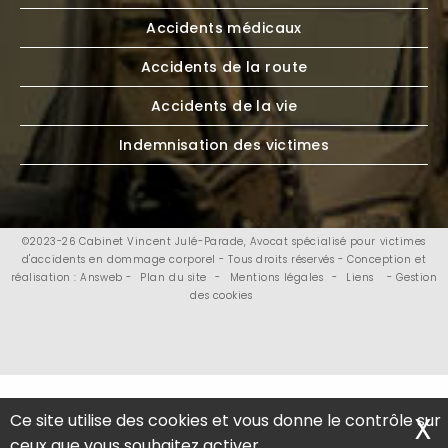
Accidents médicaux
Accidents de la route
Accidents de la vie
Indemnisation des victimes
©2023-26 Cabinet Vincent Julé-Parade, Avocat spécialisé pour victimes
d'accidents en dommage corporel - Tous droits réservés - Conception et
réalisation : Answeb -
Plan du site
-
Mentions légales
-
Liens
- Gestion
des cookies
Ce site utilise des cookies et vous donne le contrôle sur
X
M
ceux que vous souhaitez activer