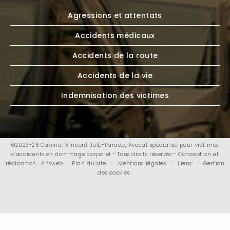
Agressions et attentats
Accidents médicaux
Accidents de la route
Accidents de la vie
Indemnisation des victimes
©2023-26 Cabinet Vincent Julé-Parade, Avocat spécialisé pour victimes
d'accidents en dommage corporel - Tous droits réservés - Conception et
réalisation : Answeb -
Plan du site
-
Mentions légales
-
Liens
- Gestion
des cookies