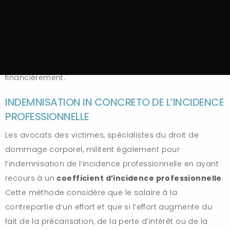
Au contraire, il convient d’envisager chacune des
composantes possibles de l’incidence professionnelle
la victime, de la présenter, de l’argumenter, de la justifier
à l’appui de pièces, et ensuite de l’évaluer
financièrement.
INDEMNISATION IN CONCRETO DE L’INCIDENCE
PROFESSIONNELLE
Les avocats des victimes, spécialistes du droit de
dommage corporel, militent également pour
l’indemnisation de l’incidence professionnelle en ayant
recours à un
coefficient d’incidence professionnelle
.
Cette méthode considère que le salaire à la
contrepartie d’un effort et que si l’effort augmente du
fait de la précarisation, de la perte d’intérêt ou de la