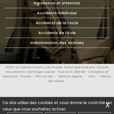
Agressions et attentats
Accidents médicaux
Accidents de la route
Accidents de la vie
Indemnisation des victimes
©2023-26 Cabinet Vincent Julé-Parade, Avocat spécialisé pour victimes
d'accidents en dommage corporel - Tous droits réservés - Conception et
réalisation : Answeb -
Plan du site
-
Mentions légales
-
Liens
- Gestion
des cookies
Ce site utilise des cookies et vous donne le contrôle sur
X
M
ceux que vous souhaitez activer