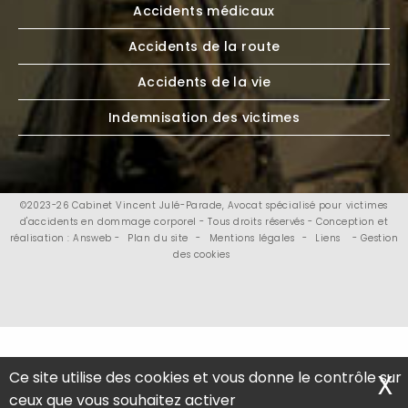
Accidents médicaux
Accidents de la route
Accidents de la vie
Indemnisation des victimes
©2023-26 Cabinet Vincent Julé-Parade, Avocat spécialisé pour victimes
d'accidents en dommage corporel - Tous droits réservés - Conception et
réalisation : Answeb -
Plan du site
-
Mentions légales
-
Liens
- Gestion
des cookies
Ce site utilise des cookies et vous donne le contrôle sur
X
M
ceux que vous souhaitez activer