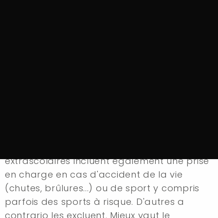
Avant de prendre la route des vacances, six
Français sur dix ont relus leur contrat
d'assurance, selon un sondage CSA réalisé
pour
LeLynx.fr
paru ce 21 juin. Selon ce
même sondage, les personnes interrogées
vérifient en priorité les garanties carte
bancaire (56%), le contrat auto (50%) et la
complémentaire santé (42%). D'autres
contrats, comme les garanties accidents
de la vie ou les assurances scolaires
extrascolaires incluent également une prise
en charge en cas d'accident de la vie
(chutes, brûlures...) ou de sport y compris
parfois des sports à risque. D'autres a
contrario les excluent. Mieux vaut le