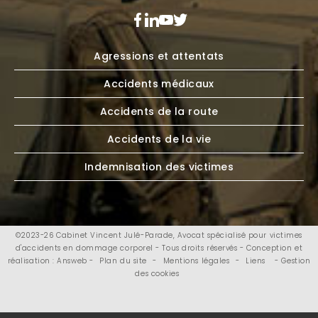
Agressions et attentats
Accidents médicaux
Accidents de la route
Accidents de la vie
Indemnisation des victimes
©2023-26 Cabinet Vincent Julé-Parade, Avocat spécialisé pour victimes
d'accidents en dommage corporel - Tous droits réservés - Conception et
réalisation : Answeb -
Plan du site
-
Mentions légales
-
Liens
- Gestion
des cookies