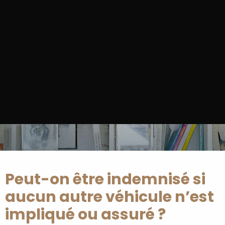
Panneau de gestion des cookies
Actualités et Médias
ACCUEIL
ACTUALITÉS ET MÉDIAS
PEUT-ON ÊTRE INDEMNISÉ SI AUCUN AUTRE VÉHICULE
N’EST IMPLIQUÉ OU ASSURÉ ?
Peut-on être indemnisé si
aucun autre véhicule n’est
impliqué ou assuré ?