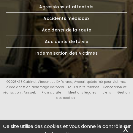
Agressions et attentats
Accidents médicaux
Accidents de la route
Accidents de la vie
Indemnisation des victimes
©2023-26 Cabinet Vincent Julé-Parade, Avocat spécialisé pour victimes
d'accidents en dommage corporel - Tous droits réservés - Conception et
réalisation : Answeb -
Plan du site
-
Mentions légales
-
Liens
- Gestion
des cookies
Ce site utilise des cookies et vous donne le contrôle sur
X
M