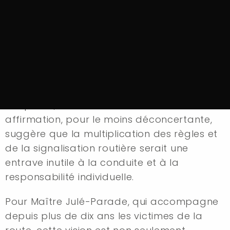
de mettre fin à l'assistanat
des conducteurs
Maître Vincent Julé-Parade a souhaité
réagir publiquement aux déclarations de
Louis Sarkozy, selon lesquelles « sur la route,
ce qui tue, c’est l’assistanat ». Cette
affirmation, pour le moins déconcertante,
suggère que la multiplication des règles et
de la signalisation routière serait une
entrave inutile à la conduite et à la
responsabilité individuelle.
Pour Maître Julé-Parade, qui accompagne
depuis plus de dix ans les victimes de la